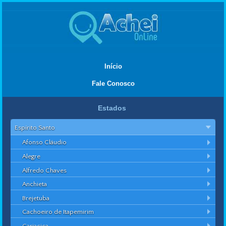
Início
Fale Conosco
Estados
Espírito Santo
Afonso Cláudio
Alegre
Alfredo Chaves
Anchieta
Brejetuba
Cachoeiro de Itapemirim
Cariacica