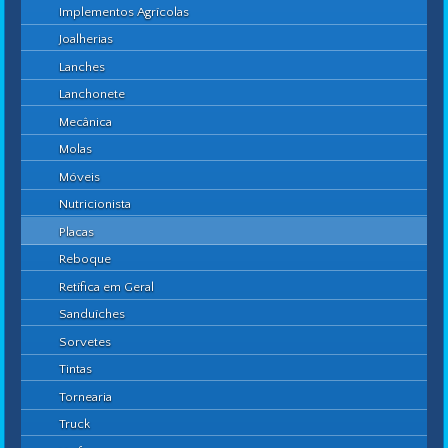
Implementos Agrícolas
Joalherias
Lanches
Lanchonete
Mecânica
Molas
Móveis
Nutricionista
Placas
Reboque
Retífica em Geral
Sanduíches
Sorvetes
Tintas
Tornearia
Truck