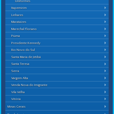
Uniformes
Itapemirim
Linhares
Marataízes
Marechal Floriano
Piúma
Presidente Kennedy
Rio Novo do Sul
Santa Maria de Jetibá
Santa Teresa
Serra
Vargem Alta
Venda Nova do Imigrante
Vila Velha
Vitória
Minas Gerais