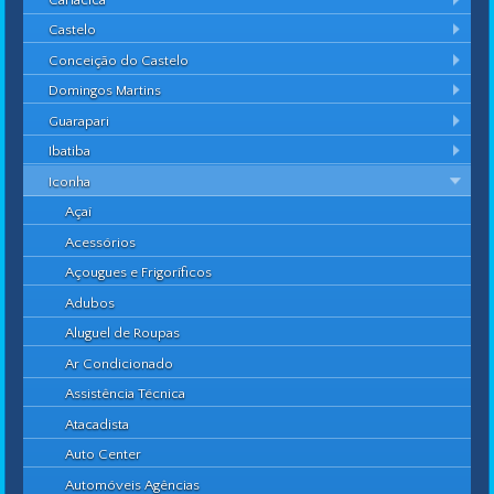
Castelo
Conceição do Castelo
Domingos Martins
Guarapari
Ibatiba
Iconha
Açaí
Acessórios
Açougues e Frigoríficos
Adubos
Aluguel de Roupas
Ar Condicionado
Assistência Técnica
Atacadista
Auto Center
Automóveis Agências