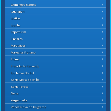
Domingos Martins
Guarapari
Ibatiba
Iconha
Itapemirim
Linhares
Marataízes
Marechal Floriano
Piúma
Presidente Kennedy
Rio Novo do Sul
Santa Maria de Jetibá
Santa Teresa
Serra
Vargem Alta
Venda Nova do Imigrante