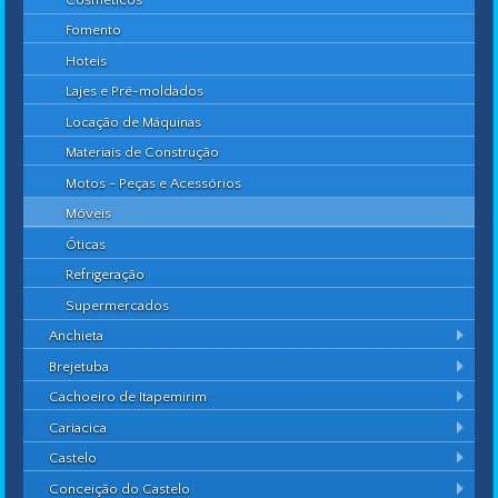
Fomento
Hoteis
Lajes e Pré-moldados
Locação de Máquinas
Materiais de Construção
Motos - Peças e Acessórios
Móveis
Óticas
Refrigeração
Supermercados
Anchieta
Brejetuba
Cachoeiro de Itapemirim
Cariacica
Castelo
Conceição do Castelo