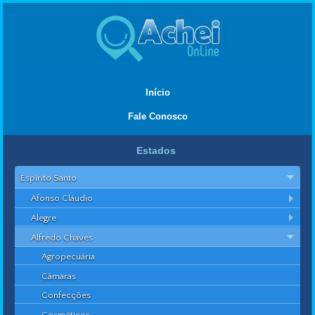
Início
Fale Conosco
Estados
Espírito Santo
Afonso Cláudio
Alegre
Alfredo Chaves
Agropecuária
Câmaras
Confecções
Cosméticos