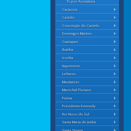
Tv por Assinatura
Cariacica
Castelo
Conceição do Castelo
Domingos Martins
Guarapari
Ibatiba
Iconha
Itapemirim
Linhares
Marataízes
Marechal Floriano
Piúma
Presidente Kennedy
Rio Novo do Sul
Santa Maria de Jetibá
Santa Teresa