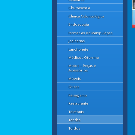
Churrascaria
Clínica Odontológica
Endoscopia
Farmácias de Manipulação
Joalherias
Lanchonete
Médicos Otorrino
Motos - Peças e
Acessórios
Móveis
Óticas
Paisagismo
Restaurante
Telefonia
Tendas
Toldos