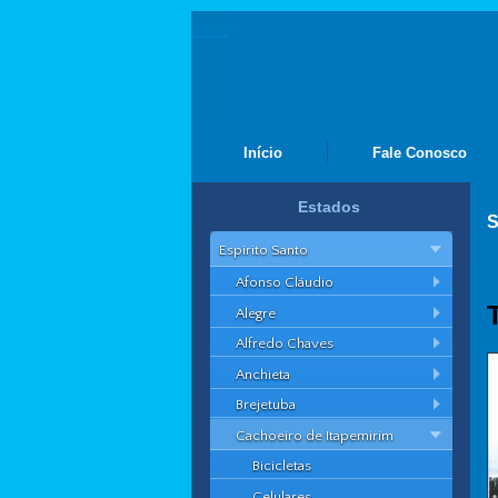
Início
Fale Conosco
Estados
S
Espírito Santo
Afonso Cláudio
Alegre
Alfredo Chaves
Anchieta
Brejetuba
Cachoeiro de Itapemirim
Bicicletas
Celulares