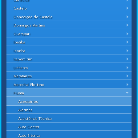
Castelo
Conceição do Castelo
Domingos Martins
Guarapari
Ibatiba
Iconha
Itapemirim
Linhares
Marataízes
Marechal Floriano
Piúma
Acessórios
Alarmes
Assistência Técnica
Auto Center
Auto Elétrica