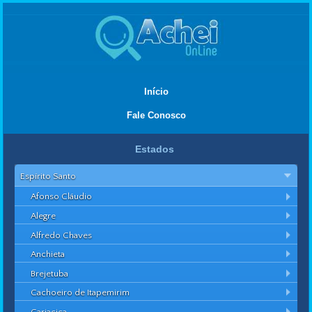
Início
Fale Conosco
Estados
Espírito Santo
Afonso Cláudio
Alegre
Alfredo Chaves
Anchieta
Brejetuba
Cachoeiro de Itapemirim
Cariacica