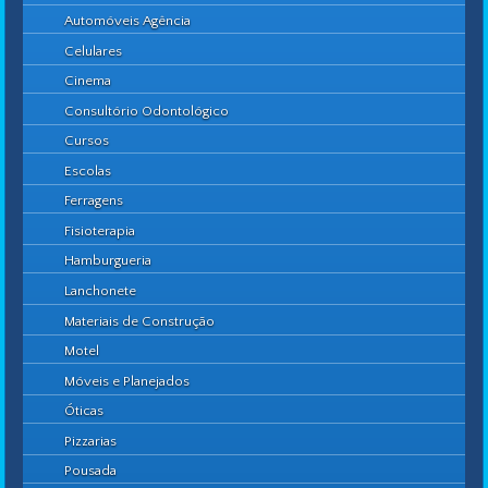
Automóveis Agência
Celulares
Cinema
Consultório Odontológico
Cursos
Escolas
Ferragens
Fisioterapia
Hamburgueria
Lanchonete
Materiais de Construção
Motel
Móveis e Planejados
Óticas
Pizzarias
Pousada