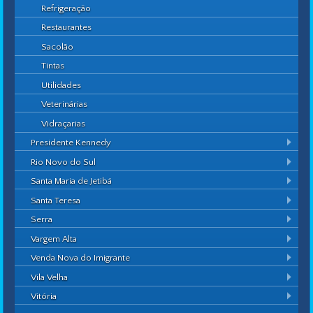
Refrigeração
Restaurantes
Sacolão
Tintas
Utilidades
Veterinárias
Vidraçarias
Presidente Kennedy
Rio Novo do Sul
Santa Maria de Jetibá
Santa Teresa
Serra
Vargem Alta
Venda Nova do Imigrante
Vila Velha
Vitória