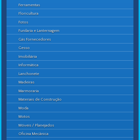
Ferramentas
Floricultura
Fotos
Funilaria e Lanternagem
Gás Fornecedores
Gesso
Imobiliária
Informática
Lanchonete
Madeiras
Marmoraria
Materiais de Construção
Moda
Motos
Móveis / Planejados
Oficina Mecânica