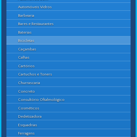
Automóveis Vidros
Barbearia
Bares e Restaurantes
Baterias
Bicicletas
Caçambas
Calhas
Cartórios
Cartuchos e Toners
Churrascaria
Concreto
Consultório Oftalmológico
Cosméticos
Dedetizadora
Esquadrias
Ferragens