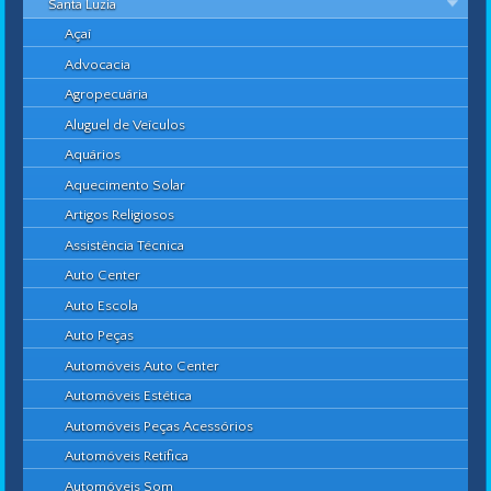
Santa Luzia
Açaí
Advocacia
Agropecuária
Aluguel de Veículos
Aquários
Aquecimento Solar
Artigos Religiosos
Assistência Técnica
Auto Center
Auto Escola
Auto Peças
Automóveis Auto Center
Automóveis Estética
Automóveis Peças Acessórios
Automóveis Retífica
Automóveis Som