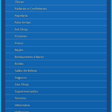
Óticas
Padarias e Confeitarias
Papelaria
Para-brisas
Pet Shop
Pizzarias
Pneus
Ração
Restaurantes e Bares
Rodas
Salão de Beleza
Seguros
Sex Shop
Supermercados
Turismo
Veterinária