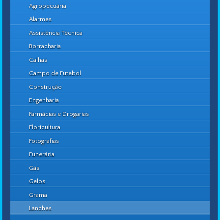
Agropecuária
Alarmes
Assistência Técnica
Borracharia
Calhas
Campo de Futebol
Construção
Engenharia
Farmácias e Drogarias
Floricultura
Fotografias
Funerária
Gás
Gelos
Grama
Lanches