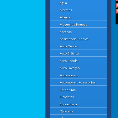
Água
Alarmes
Alianças
Aluguel de Roupas
Antenas
Assistência Técnica
Auto Center
Auto Elétrica
Auto Escola
Auto Lavação
Automóveis
Automóveis Acessórios
Betoneiras
Bicicletas
Borracharia
Cafeteria