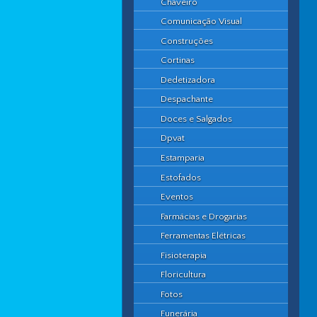
Chaveiro
Comunicação Visual
Construções
Cortinas
Dedetizadora
Despachante
Doces e Salgados
Dpvat
Estamparia
Estofados
Eventos
Farmácias e Drogarias
Ferramentas Elétricas
Fisioterapia
Floricultura
Fotos
Funerária