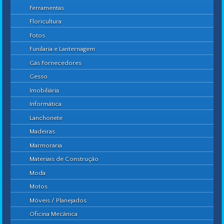
Ferramentas
Floricultura
Fotos
Funilaria e Lanternagem
Gás Fornecedores
Gesso
Imobiliária
Informática
Lanchonete
Madeiras
Marmoraria
Materiais de Construção
Moda
Motos
Móveis / Planejados
Oficina Mecânica