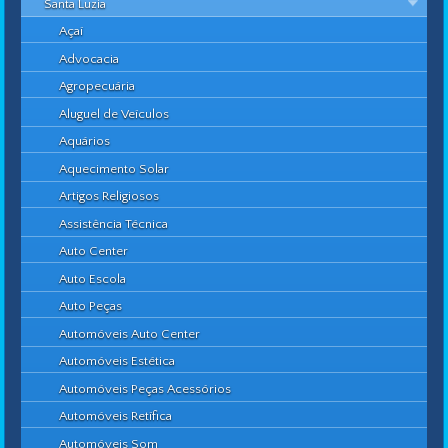
Santa Luzia
Açaí
Advocacia
Agropecuária
Aluguel de Veículos
Aquários
Aquecimento Solar
Artigos Religiosos
Assistência Técnica
Auto Center
Auto Escola
Auto Peças
Automóveis Auto Center
Automóveis Estética
Automóveis Peças Acessórios
Automóveis Retífica
Automóveis Som