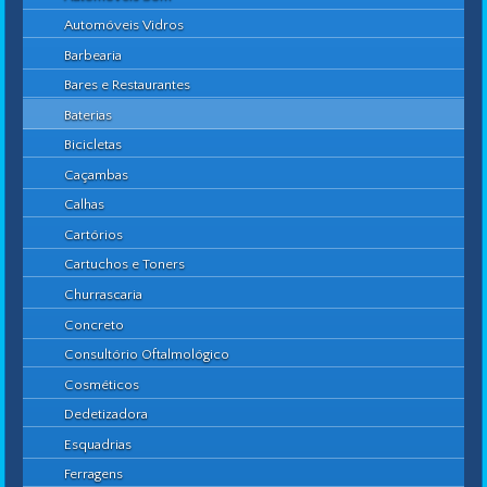
Automóveis Vidros
Barbearia
Bares e Restaurantes
Baterias
Bicicletas
Caçambas
Calhas
Cartórios
Cartuchos e Toners
Churrascaria
Concreto
Consultório Oftalmológico
Cosméticos
Dedetizadora
Esquadrias
Ferragens