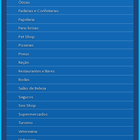
Óticas
Padarias e Confeitarias
Papelaria
Para-brisas
Pet Shop
Pizzarias
Pneus
Ração
Restaurantes e Bares
Rodas
Salão de Beleza
Seguros
Sex Shop
Supermercados
Turismo
Veterinária